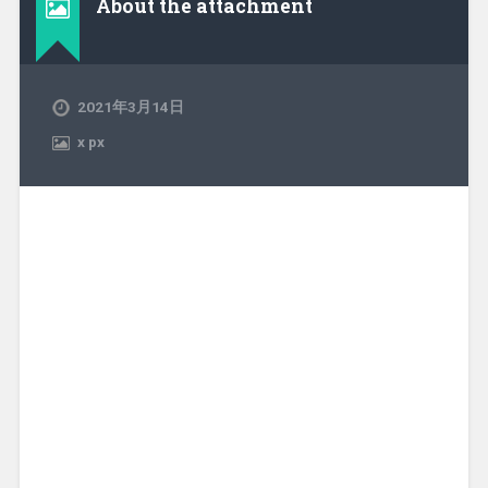
About the attachment
2021年3月14日
x
px