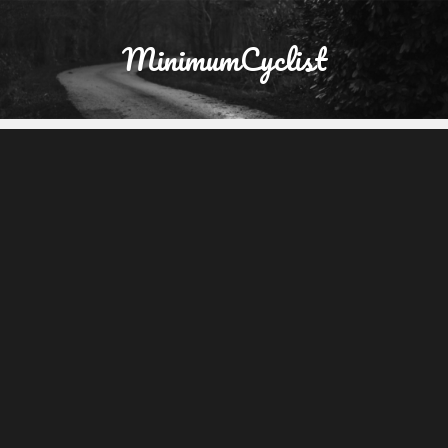
MinimumCyclist