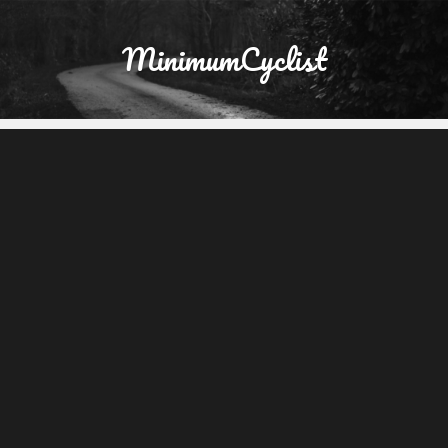
MinimumCyclist