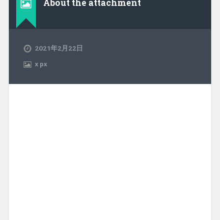
About the attachment
2021年2月22日
x
px