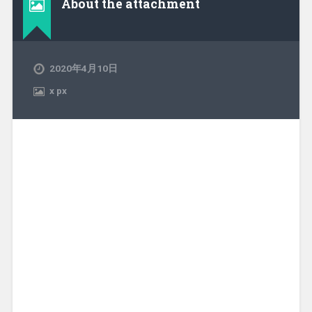
About the attachment
2020年4月10日
x
px