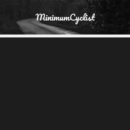
MinimumCyclist