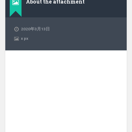
About the attachment
2020年3月13日
x
px