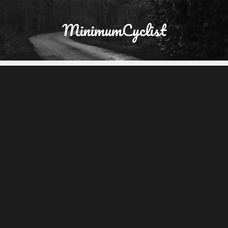
MinimumCyclist