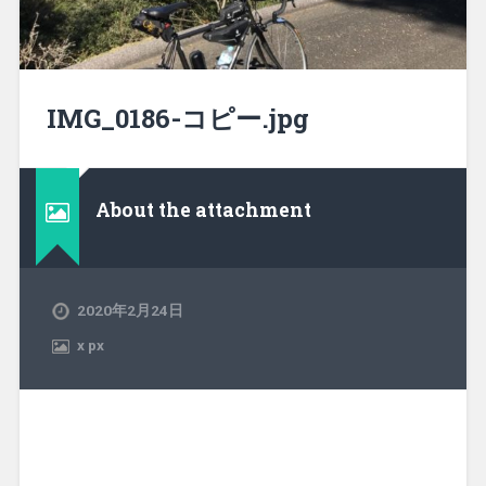
IMG_0186-コピー.jpg
About the attachment
2020年2月24日
x
px