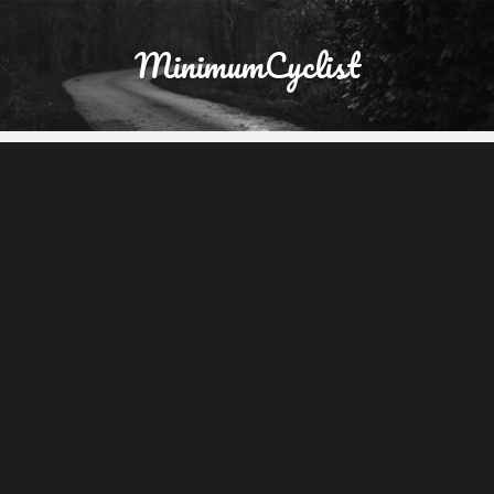
MinimumCyclist