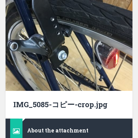
IMG_5085-コピー-crop.jpg
About the attachment