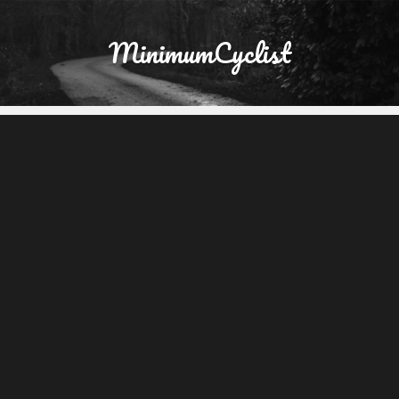
MinimumCyclist