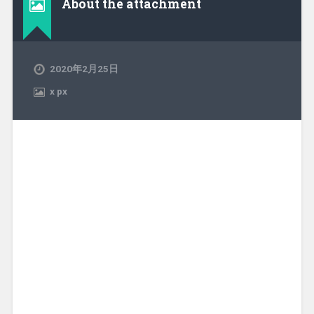
About the attachment
2020年2月25日
x
px