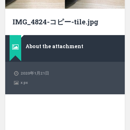
IMG_4824-コピー-tile.jpg
About the attachment
2020年1月21日
x
px