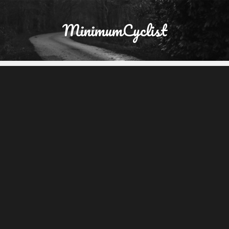
MinimumCyclist